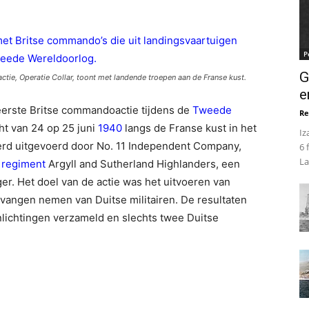
P
G
ie, Operatie Collar, toont met landende troepen aan de Franse kust.
e
erste Britse commandoactie tijdens de
Tweede
Re
cht van 24 op 25 juni
1940
langs de Franse kust in het
Iz
erd uitgevoerd door No. 11 Independent Company,
6 
La
t
regiment
Argyll and Sutherland Highlanders, een
ger. Het doel van de actie was het uitvoeren van
evangen nemen van Duitse militairen. De resultaten
lichtingen verzameld en slechts twee Duitse