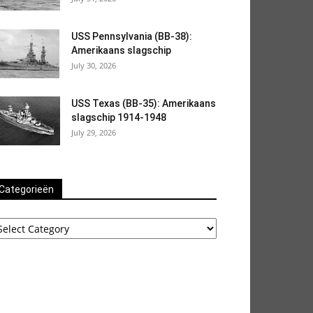
USS Pennsylvania (BB-38):
Amerikaans slagschip
July 30, 2026
USS Texas (BB-35): Amerikaans
slagschip 1914-1948
July 29, 2026
Categorieën
ategorieën