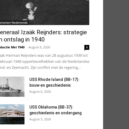
ersonen Nederlands
eneraal Izaäk Reijnders: strategie
n ontslag in 1940
dactie Mei 1940
-
August 6, 2026
0
aäk Herman Reijnders was van 28 augustus 1939 tot
februari 1940 opperbevelhebber van de Nederlandse
nd- en Zeemacht. Zijn conflict met de regering...
USS Rhode Island (BB-17):
bouw en geschiedenis
August 6, 2026
USS Oklahoma (BB-37):
geschiedenis en ondergang
August 5, 2026