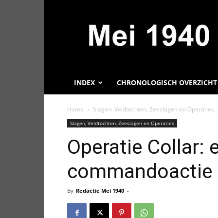
Mei
1940,
Informatie
over
de
Tweede
Wereldoorlog
INDEX
CHRONOLOGISCH OVERZICHT
Home
Slagen, Veldtochten, Zeeslagen en Operaties
Slagen, Veldtochten, Zeeslagen en Operaties
Operatie Collar: 
commandoactie
By
Redactie Mei 1940
-