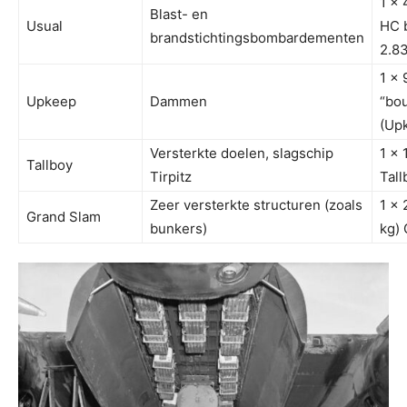
1 x 
Blast- en
Usual
HC 
brandstichtingsbombardementen
2.8
1 x 
Upkeep
Dammen
“bo
(Up
Versterkte doelen, slagschip
1 x 
Tallboy
Tirpitz
Tall
Zeer versterkte structuren (zoals
1 x 
Grand Slam
bunkers)
kg)