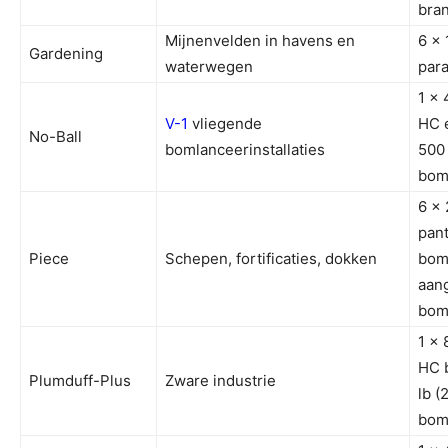
bra
Mijnenvelden in havens en
6 x 
Gardening
waterwegen
par
1 x 
V-1
vliegende
HC 
No-Ball
bomlanceerinstallaties
500 
bom
6 x 
pan
Piece
Schepen, fortificaties, dokken
bom
aan
bom
1 x 
HC 
Plumduff-Plus
Zware industrie
lb (
bom