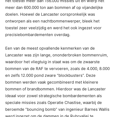
het toestel meer dan 156.000 missies uit en wierp het
meer dan 600.000 ton aan bommen af op vijandelijke
doelen. Hoewel de Lancaster oorspronkelijk was
ontworpen als een nachtbommenwerper, bleek het
toestel zeer veelzijdig en werd het ook ingezet voor
precisiebombardementen overdag.
Een van de meest opvallende kenmerken van de
Lancaster was zijn lange, ononderbroken bommenruim,
waardoor het vliegtuig in staat was om de zwaarste
bommen van de RAF te vervoeren, zoals de 4.000, 8.000
en zelfs 12.000 pond zware “blockbusters”. Deze
bommen werden vaak gecombineerd met kleinere
bommen of brandbommen. Hierdoor was de Lancaster
ideaal voor zowel strategische bombardementen als
speciale missies zoals Operatie Chastise, waarbij de
beroemde “bouncing bomb” van ingenieur Barnes Wallis
werd ingezet om de dammen in de Ruhrvallei te