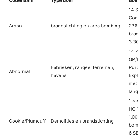
Codenaam
Type doel
Bom
14 
Cont
Arson
brandstichting en area bombing
236 
bra
3.3
14 x
GP/
Fabrieken, rangeerterreinen,
Pur
Abnormal
havens
Exp
met
lang
1 x 
HC 
1.00
Cookie/Plumduff
Demolities en brandstichting
bom
6 S