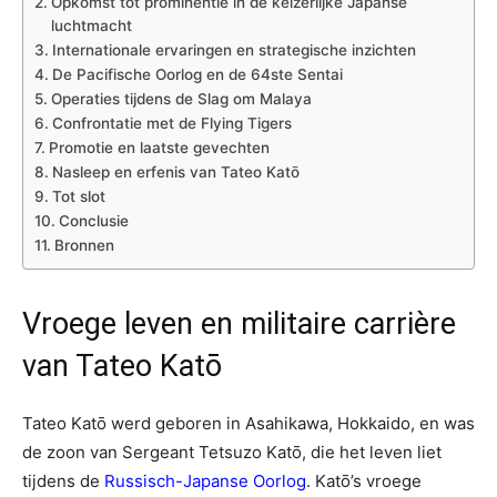
Opkomst tot prominentie in de keizerlijke Japanse
luchtmacht
Internationale ervaringen en strategische inzichten
De Pacifische Oorlog en de 64ste Sentai
Operaties tijdens de Slag om Malaya
Confrontatie met de Flying Tigers
Promotie en laatste gevechten
Nasleep en erfenis van Tateo Katō
Tot slot
Conclusie
Bronnen
Vroege leven en militaire carrière
van Tateo Katō
Tateo Katō werd geboren in Asahikawa, Hokkaido, en was
de zoon van Sergeant Tetsuzo Katō, die het leven liet
tijdens de
Russisch-Japanse Oorlog
. Katō’s vroege