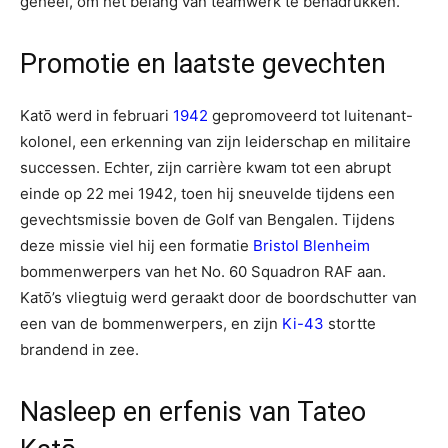
geheel, om het belang van teamwerk te benadrukken.
Promotie en laatste gevechten
Katō werd in februari
1942
gepromoveerd tot luitenant-
kolonel, een erkenning van zijn leiderschap en militaire
successen. Echter, zijn carrière kwam tot een abrupt
einde op 22 mei 1942, toen hij sneuvelde tijdens een
gevechtsmissie boven de Golf van Bengalen. Tijdens
deze missie viel hij een formatie
Bristol Blenheim
bommenwerpers van het No. 60 Squadron RAF aan.
Katō’s vliegtuig werd geraakt door de boordschutter van
een van de bommenwerpers, en zijn
Ki-43
stortte
brandend in zee.
Nasleep en erfenis van Tateo