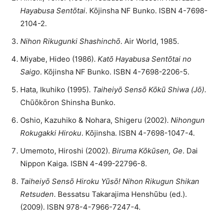
Hayabusa Sentōtai
. Kōjinsha NF Bunko. ISBN 4-7698-
2104-2.
Nihon Rikugunki Shashinchō
. Air World, 1985.
Miyabe, Hideo (1986).
Katō Hayabusa Sentōtai no
Saigo
. Kōjinsha NF Bunko. ISBN 4-7698-2206-5.
Hata, Ikuhiko (1995).
Taiheiyō Sensō Kōkū Shiwa (Jō)
.
Chūōkōron Shinsha Bunko.
Oshio, Kazuhiko & Nohara, Shigeru (2002).
Nihongun
Rokugakki Hiroku
. Kōjinsha. ISBN 4-7698-1047-4.
Umemoto, Hiroshi (2002).
Biruma Kōkūsen, Ge
. Dai
Nippon Kaiga. ISBN 4-499-22796-8.
Taiheiyō Sensō Hiroku Yūsō! Nihon Rikugun Shikan
Retsuden
. Bessatsu Takarajima Henshūbu (ed.).
(2009). ISBN 978-4-7966-7247-4.