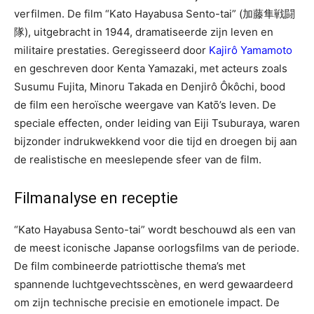
verfilmen. De film “Kato Hayabusa Sento-tai” (加藤隼戦闘
隊), uitgebracht in 1944, dramatiseerde zijn leven en
militaire prestaties. Geregisseerd door
Kajirô Yamamoto
en geschreven door Kenta Yamazaki, met acteurs zoals
Susumu Fujita, Minoru Takada en Denjirô Ôkôchi, bood
de film een heroïsche weergave van Katō’s leven. De
speciale effecten, onder leiding van Eiji Tsuburaya, waren
bijzonder indrukwekkend voor die tijd en droegen bij aan
de realistische en meeslepende sfeer van de film.
Filmanalyse en receptie
“Kato Hayabusa Sento-tai” wordt beschouwd als een van
de meest iconische Japanse oorlogsfilms van de periode.
De film combineerde patriottische thema’s met
spannende luchtgevechtsscènes, en werd gewaardeerd
om zijn technische precisie en emotionele impact. De