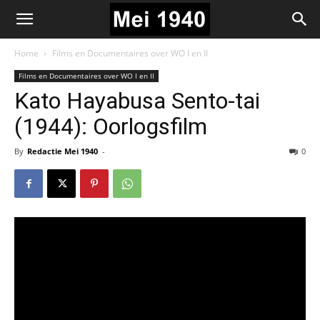
Home
Films en Documentaires over WO I en II
Films en Documentaires over WO I en II
Kato Hayabusa Sento-tai
(1944): Oorlogsfilm
By
Redactie Mei 1940
-
0