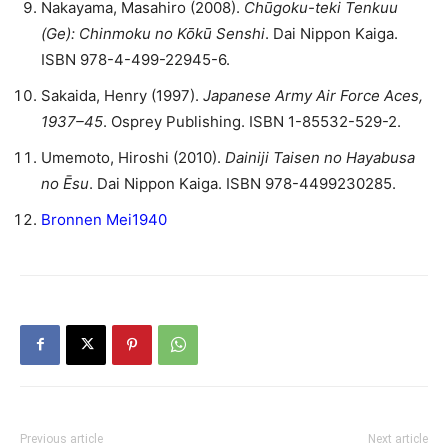
Nakayama, Masahiro (2008).
Chūgoku-teki Tenkuu
(Ge): Chinmoku no Kōkū Senshi
. Dai Nippon Kaiga.
ISBN 978-4-499-22945-6.
Sakaida, Henry (1997).
Japanese Army Air Force Aces,
1937–45
. Osprey Publishing. ISBN 1-85532-529-2.
Umemoto, Hiroshi (2010).
Dainiji Taisen no Hayabusa
no Ēsu
. Dai Nippon Kaiga. ISBN 978-4499230285.
Bronnen Mei1940
Previous article
Next article