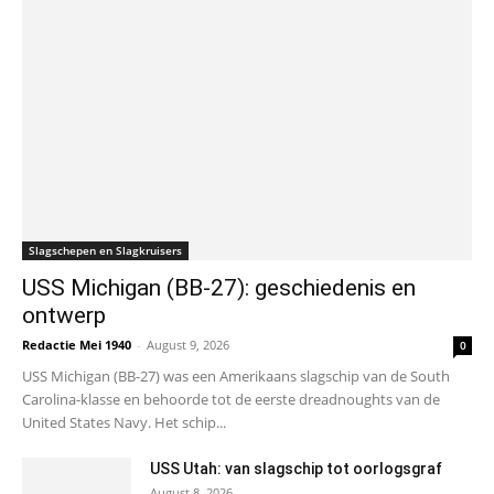
Slagschepen en Slagkruisers
USS Michigan (BB-27): geschiedenis en
ontwerp
Redactie Mei 1940
-
August 9, 2026
0
USS Michigan (BB-27) was een Amerikaans slagschip van de South
Carolina-klasse en behoorde tot de eerste dreadnoughts van de
United States Navy. Het schip...
USS Utah: van slagschip tot oorlogsgraf
August 8, 2026