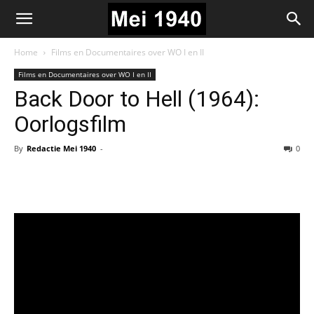
Home
Films en Documentaires over WO I en II
Films en Documentaires over WO I en II
Back Door to Hell (1964):
Oorlogsfilm
By
Redactie Mei 1940
-
0