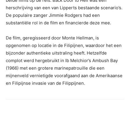
beide films op de reis. Back Door to Hell was een
herschrijving van een van Lipperts bestaande scenario’s.
De populaire zanger Jimmie Rodgers had een
substantiële rol in de film en financierde deze mee.‎
‎De film, geregisseerd door Monte Hellman, is
opgenomen op locatie in de Filipijnen, waardoor het een
bijzonder authentieke uitstraling heeft. Hetzelfde
complot werd hergebruikt in Ib Melchior’s Ambush Bay
(1966) met een grotere marinepatrouille die een
mijnenveld vernietigde voorafgaand aan de Amerikaanse
en Filipijnse invasie van de Filippijnen.‎