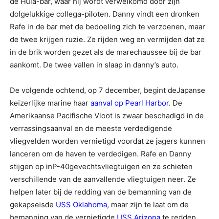
de Hula-bar, waar hij wordt verwelkomd door zijn
dolgelukkige collega-piloten. Danny vindt een dronken
Rafe in de bar met de bedoeling zich te verzoenen, maar
de twee krijgen ruzie. Ze rijden weg en vermijden dat ze
in de brik worden gezet als de marechaussee bij de bar
aankomt. De twee vallen in slaap in danny’s auto.
De volgende ochtend, op 7 december, begint deJapanse
keizerlijke marine haar
aanval op Pearl Harbor
. De
Amerikaanse Pacifische Vloot is zwaar beschadigd in de
verrassingsaanval en de meeste verdedigende
vliegvelden worden vernietigd voordat ze jagers kunnen
lanceren om de haven te verdedigen. Rafe en Danny
stijgen op inP-40gevechtsvliegtuigen en ze schieten
verschillende van de aanvallende vliegtuigen neer. Ze
helpen later bij de redding van de bemanning van de
gekapseisde
USS Oklahoma
, maar zijn te laat om de
bemanning van de vernietigde
USS Arizona
te redden.