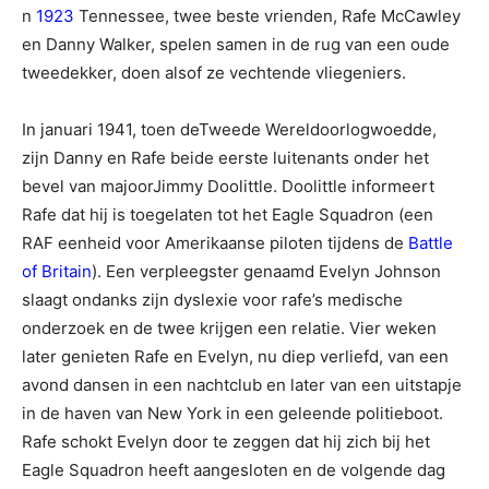
n
1923
Tennessee, twee beste vrienden, Rafe McCawley
en Danny Walker, spelen samen in de rug van een oude
tweedekker, doen alsof ze vechtende vliegeniers.
In januari 1941, toen deTweede Wereldoorlogwoedde,
zijn Danny en Rafe beide eerste luitenants onder het
bevel van majoorJimmy Doolittle. Doolittle informeert
Rafe dat hij is toegelaten tot het Eagle Squadron (een
RAF eenheid voor Amerikaanse piloten tijdens de
Battle
of Britain
). Een verpleegster genaamd Evelyn Johnson
slaagt ondanks zijn dyslexie voor rafe’s medische
onderzoek en de twee krijgen een relatie. Vier weken
later genieten Rafe en Evelyn, nu diep verliefd, van een
avond dansen in een nachtclub en later van een uitstapje
in de haven van New York in een geleende politieboot.
Rafe schokt Evelyn door te zeggen dat hij zich bij het
Eagle Squadron heeft aangesloten en de volgende dag