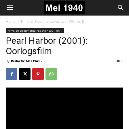
Home
Films en Documentaires over WO I en II
Films en Documentaires over WO I en II
Pearl Harbor (2001):
Oorlogsfilm
By
Redactie Mei 1940
-
0