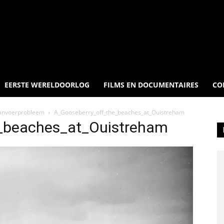
EERSTE WERELDOORLOG
FILMS EN DOCUMENTAIRES
CO
 aanvoerprobleem
A_Gooseberry_off_the_beaches_at_Ouistreham
_beaches_at_Ouistreham