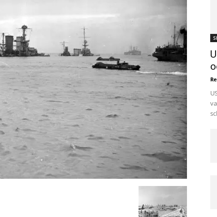
S
U
o
Re
US
va
sc