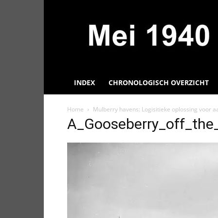
Mei
1940,
Informatie
over
de
Tweede
Wereldoorlog
INDEX
CHRONOLOGISCH OVERZICHT
Home
Mulberry havens: Logisitieke oplossing voor
A_Gooseberry_off_the