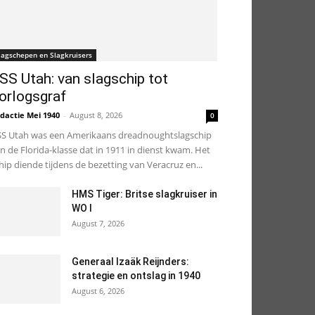
lagschepen en Slagkruisers
SS Utah: van slagschip tot
orlogsgraf
dactie Mei 1940
-
August 8, 2026
0
S Utah was een Amerikaans dreadnoughtslagschip
n de Florida-klasse dat in 1911 in dienst kwam. Het
hip diende tijdens de bezetting van Veracruz en...
HMS Tiger: Britse slagkruiser in
WO I
August 7, 2026
Generaal Izaäk Reijnders:
strategie en ontslag in 1940
August 6, 2026