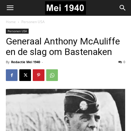
Home
Personen USA
Personen USA
Generaal Anthony McAuliffe
en de slag om Bastenaken
By
Redactie Mei 1940
-
0