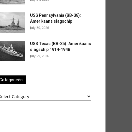
USS Pennsylvania (BB-38):
Amerikaans slagschip
July 30, 2026
USS Texas (BB-35): Amerikaans
slagschip 1914-1948
July 29, 2026
Categorieën
ategorieën