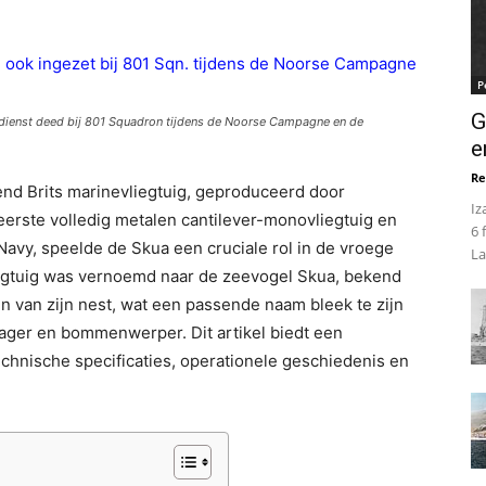
P
G
 dienst deed bij 801 Squadron tijdens de Noorse Campagne en de
e
Re
d Brits marinevliegtuig, geproduceerd door
Iz
 eerste volledig metalen cantilever-monovliegtuig en
6 
avy, speelde de Skua een cruciale rol in de vroege
La
iegtuig was vernoemd naar de zeevogel Skua, bekend
n van zijn nest, wat een passende naam bleek te zijn
 jager en bommenwerper. Dit artikel biedt een
echnische specificaties, operationele geschiedenis en