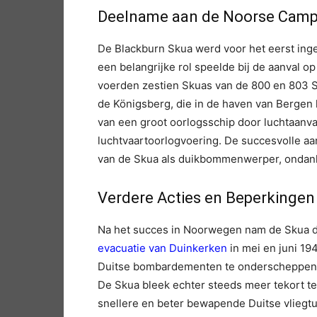
Deelname aan de Noorse Cam
De Blackburn Skua werd voor het eerst ing
een belangrijke rol speelde bij de aanval o
voerden zestien Skuas van de 800 en 803 S
de Königsberg, die in de haven van Bergen l
van een groot oorlogsschip door luchtaanva
luchtvaartoorlogvoering. De succesvolle aan
van de Skua als duikbommenwerper, ondanks
Verdere Acties en Beperkingen
Na het succes in Noorwegen nam de Skua de
evacuatie van Duinkerken
in mei en juni 19
Duitse bombardementen te onderscheppen e
De Skua bleek echter steeds meer tekort te 
snellere en beter bewapende Duitse vliegt