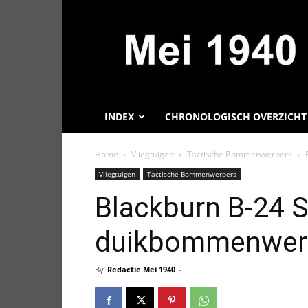
Mei
1940,
Informatie
over
de
Tweede
Wereldoorlog
INDEX
CHRONOLOGISCH OVERZICHT
Home
Vliegtuigen
Tactische Bommenwerpers
Vliegtuigen
Tactische Bommenwerpers
Blackburn B-24 S
duikbommenwerp
By
Redactie Mei 1940
-