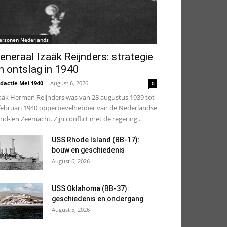
ersonen Nederlands
eneraal Izaäk Reijnders: strategie
n ontslag in 1940
dactie Mei 1940
-
August 6, 2026
0
aäk Herman Reijnders was van 28 augustus 1939 tot
februari 1940 opperbevelhebber van de Nederlandse
nd- en Zeemacht. Zijn conflict met de regering...
USS Rhode Island (BB-17):
bouw en geschiedenis
August 6, 2026
USS Oklahoma (BB-37):
geschiedenis en ondergang
August 5, 2026