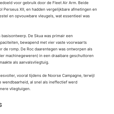
 bedoeld voor gebruik door de Fleet Air Arm. Beide
ol Perseus XII, en hadden vergelijkbare afmetingen en
estel en opvouwbare vleugels, wat essentieel was
 basisontwerp. De Skua was primair een
aciteiten, bewapend met vier vaste voorwaarts
 de romp. De Roc daarentegen was ontworpen als
 (vier machinegeweren) in een draaibare geschuttoren
aakte als aanvalsvliegtuig.
esvoller, vooral tijdens de Noorse Campagne, terwijl
e wendbaarheid, al snel als ineffectief werd
ere vliegtuigen.
s