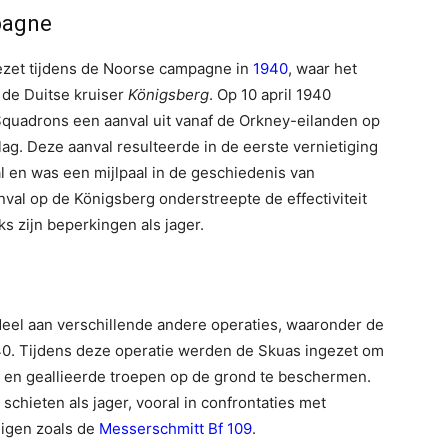
pagne
ezet tijdens de Noorse campagne in
1940
, waar het
p de Duitse kruiser
Königsberg
. Op 10 april 1940
quadrons een aanval uit vanaf de Orkney-eilanden op
ag. Deze aanval resulteerde in de eerste vernietiging
l en was een mijlpaal in de geschiedenis van
val op de Königsberg onderstreepte de effectiviteit
 zijn beperkingen als jager.
el aan verschillende andere operaties, waaronder de
40. Tijdens deze operatie werden de Skuas ingezet om
n geallieerde troepen op de grond te beschermen.
schieten als jager, vooral in confrontaties met
uigen zoals de
Messerschmitt Bf 109
.