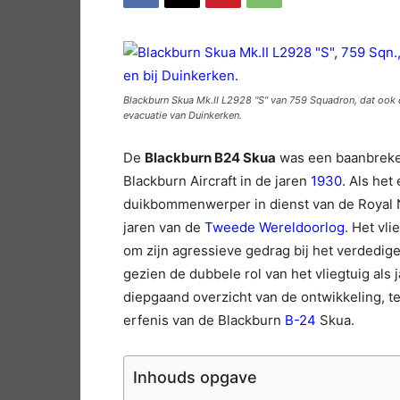
Blackburn Skua Mk.II L2928 "S" van 759 Squadron, dat ook
evacuatie van Duinkerken.
De
Blackburn B24 Skua
was een baanbreken
Blackburn Aircraft in de jaren
1930
. Als het
duikbommenwerper in dienst van de Royal N
jaren van de
Tweede Wereldoorlog
. Het vl
om zijn agressieve gedrag bij het verdedige
gezien de dubbele rol van het vliegtuig als
diepgaand overzicht van de ontwikkeling, t
erfenis van de Blackburn
B-24
Skua.
Inhouds opgave