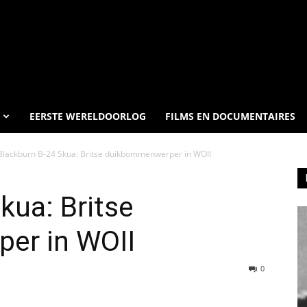
EERSTE WERELDOORLOG
FILMS EN DOCUMENTAIRES
Blackburn B-24 Skua: Britse duikbommenwerper in WOII
kua: Britse
er in WOII
0